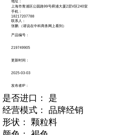
地址：
上海市青浦区公园路99号舜浦大厦2层V区240室
手机：
18217207788
联系人：
张鹏 （请说在中科商务网上看到）
产品编号：
219749905
更新时间：
2025-03-03
发布者IP：
是否进口：
是
经营模式：
品牌经销
形状：
颗粒料
颜色：
褐色